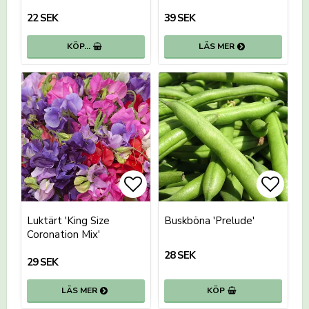
22 SEK
39 SEK
KÖP…
LÄS MER
Lägg till i favoritlistan
Lägg t
Luktärt 'King Size
Buskböna 'Prelude'
Coronation Mix'
28 SEK
29 SEK
LÄS MER
KÖP