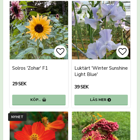
Lägg till i favoritlistan
Lägg till i favoritlistan
Lägg t
Solros 'Zohar' F1
Luktärt 'Winter Sunshine
Light Blue'
29 SEK
39 SEK
KÖP…
LÄS MER
NYHET