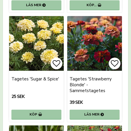
LÄS MER
KÖP…
Lägg till i favoritlistan
Lägg till i favoritlistan
Lägg t
Tagetes 'Sugar & Spice'
Tagetes 'Strawberry
Blonde' -
Sammetstagetes
25 SEK
39 SEK
KÖP
LÄS MER