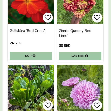
Lägg till i favoritlistan
Lägg till i favoritlistan
Lägg t
Gullskära 'Red Crest'
Zinnia 'Queeny Red
Lime'
24 SEK
39 SEK
KÖP
LÄS MER