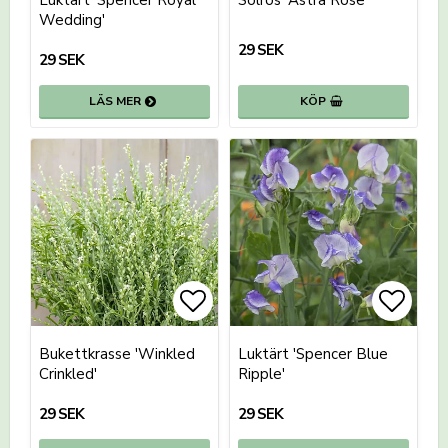
Luktärt 'Spencer Royal
Solros 'Astra Rose'
Wedding'
29 SEK
29 SEK
LÄS MER
KÖP
Lägg till i favoritlistan
Lägg t
Bukettkrasse 'Winkled
Luktärt 'Spencer Blue
Crinkled'
Ripple'
29 SEK
29 SEK