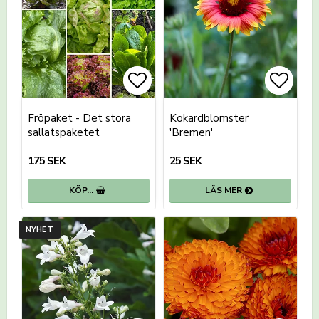
Lägg till i favoritlistan
Lägg till i favoritlistan
Lägg t
Lägg t
Fröpaket - Det stora
Kokardblomster
sallatspaketet
'Bremen'
175 SEK
25 SEK
KÖP…
LÄS MER
NYHET