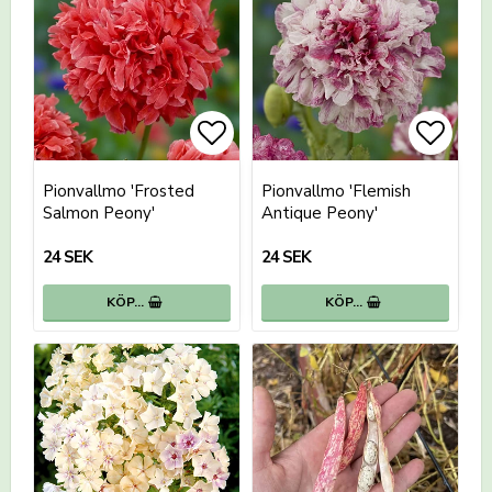
Lägg till i favoritlistan
Lägg t
Pionvallmo 'Frosted
Pionvallmo 'Flemish
Salmon Peony'
Antique Peony'
24 SEK
24 SEK
KÖP…
KÖP…