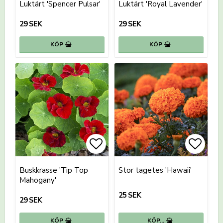
Luktärt 'Spencer Pulsar'
Luktärt 'Royal Lavender'
29 SEK
29 SEK
KÖP
KÖP
Lägg till i favoritlistan
Lägg t
Buskkrasse 'Tip Top
Stor tagetes 'Hawaii'
Mahogany'
25 SEK
29 SEK
KÖP
KÖP…