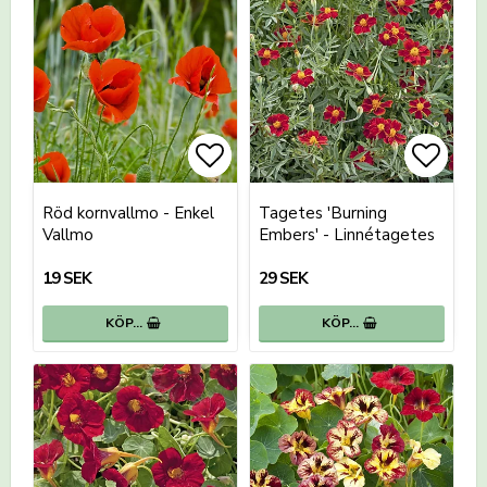
Lägg till i favoritlistan
Lägg till i favoritlistan
Lägg t
Lägg t
Röd kornvallmo - Enkel
Tagetes 'Burning
Vallmo
Embers' - Linnétagetes
19 SEK
29 SEK
KÖP…
KÖP…