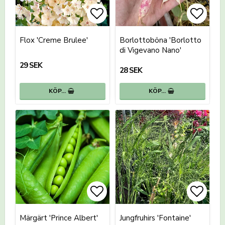
Lägg till i favoritlistan
Lägg t
Lägg t
Flox 'Creme Brulee'
Borlottoböna 'Borlotto
di Vigevano Nano'
29 SEK
28 SEK
KÖP…
KÖP…
Lägg till i favoritlistan
Lägg t
Lägg t
Märgärt 'Prince Albert'
Jungfruhirs 'Fontaine'