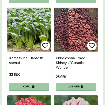
Lägg till i favoritlistan
Lägg t
Lägg t
Komatsuna - Japansk
Kidneyböna - 'Red
spenat
Kidney' / 'Canadian
Wonder'
22 SEK
25 SEK
KÖP…
LÄS MER