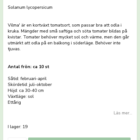
Lägg till i favoritlistan
Solanum lycopersicum
Vilma' är en kortväxt tomatsort, som passar bra att odla i
kruka. Mängder med små saftiga och söta tomater bildas på
kvistar. Tomater behöver mycket sol och värme, men den går
utmärkt att odla på en balkong i söderläge. Behöver inte
tjuvas.
Antal frön: ca 10 st
Såtid: februari-april
Skördetid: juli-oktober
Höjd: ca 30-40 cm
Växtläge: sol
Ettårig
Läs mer...
I lager: 19