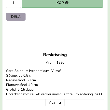
KÖP
DELA
Beskrivning
Art.nr: 1226
Sort: Solanum lycopersicum 'Vilma'
Sådjup: ca 0,5 cm
Radavstånd: 50 cm
Plantavstånd: 40 cm
Grotid: 5-15 dagar
Utvecklingstid: ca 6-8 veckor inomhus före utplantering, ca 60 
Visa mer
Odlingsråd för Tomater