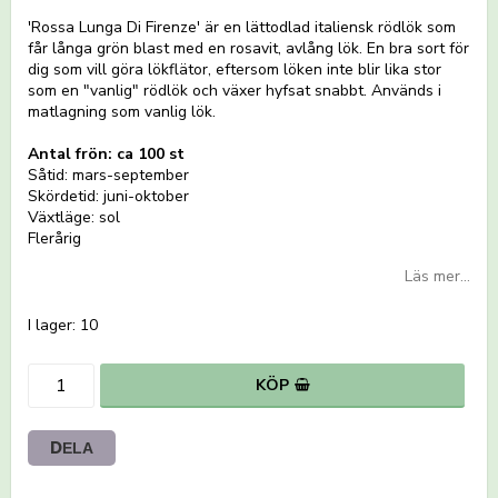
Lägg till i favoritlistan
'Rossa Lunga Di Firenze' är en lättodlad italiensk rödlök som
får långa grön blast med en rosavit, avlång lök. En bra sort för
dig som vill göra lökflätor, eftersom löken inte blir lika stor
som en "vanlig" rödlök och växer hyfsat snabbt. Används i
matlagning som vanlig lök.
Antal frön: ca 100 st
Såtid: mars-september
Skördetid: juni-oktober
Växtläge: sol
Flerårig
Läs mer...
I lager: 10
KÖP
DELA