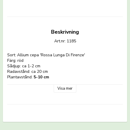
Beskrivning
Art.nr: 1185
Sort: Allium cepa 'Rossa Lunga Di Firenze'
Färg: röd 
Sådjup: ca 1-2 cm
Radavstånd: ca 20 cm
Plantavstånd: 
5-10 cm
Utvecklingstid: 100-110 dagar
Visa mer
Odlingsråd för Röd lök
Direktså:
 Så direkt på friland under mars. För att underlätta 
kan du kan göra långa fåror med exempelvis skaftet på en 
kratta. Vattna jorden före sådd och strö ut fröna, täck med 