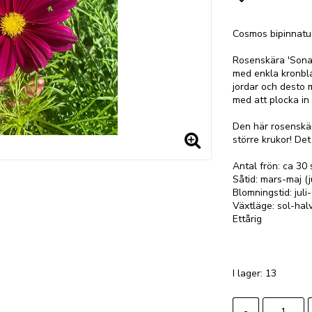
Lägg till i
Cosmos bipinnatu
Rosenskära 'Sona
med enkla kronbla
jordar och desto 
med att plocka in t
Den här rosenskära
större krukor! Det
Antal frön: ca 30 
Såtid: mars-maj (j
Blomningstid: juli
Växtläge: sol-ha
Ettårig
I lager: 13
-