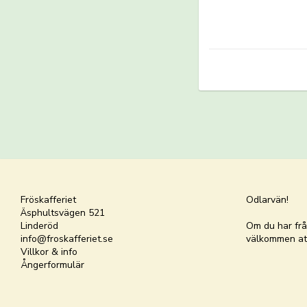
Fröskafferiet
Odlarvän!
Äsphultsvägen 521
Linderöd
Om du har frå
info@froskafferiet.se
välkommen att 
Villkor & info
Ångerformulär