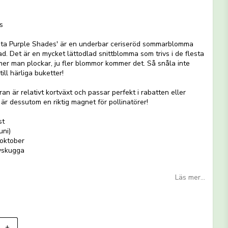
 favoritlistan
s
ta Purple Shades' är en underbar ceriseröd sommarblomma
d. Det är en mycket lättodlad snittblomma som trivs i de flesta
mer man plockar, ju fler blommor kommer det. Så snåla inte
ill härliga buketter!
n är relativt kortväxt och passar perfekt i rabatten eller
 är dessutom en riktig magnet för pollinatörer!
st
uni)
-oktober
lvskugga
Läs mer...
+