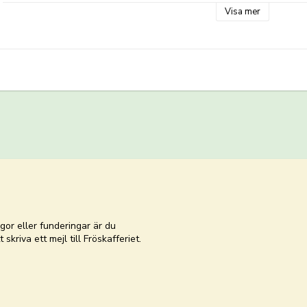
Grotid: 5-15 dagar (i 18-22°C)
Visa mer
Utvecklingstid: ca 70-90 dagar från sådd till blomning
Odlingsråd för Rosenskära
Förodla rosenskära: 
Rosenskäror går att direktså, men om du bor högt upp i landet kan det
Använd planteringsjord och vattna ordentligt före sådd.
gor eller funderingar är du
skriva ett mejl till Fröskafferiet.
Strö ut fröna jämnt på jordytan och täck med ett tunt lager jord
Täck sådden med klar plast med lufthål och placera på ett ljust
Ta bort plasten när fröna grott och ställ plantorna svalt och lju